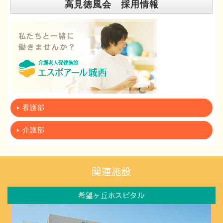
高見徳風会 採用情報
看護部
介護部
関連施設
希望ヶ丘ホスピタル