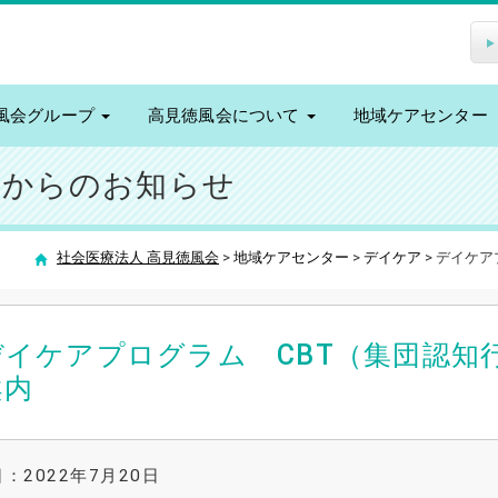
風会グループ
高見徳風会について
地域ケアセンター
ーからのお知らせ
社会医療法人 高見徳風会
>
地域ケアセンター
>
デイケア
>
デイケア
デイケアプログラム CBT（集団認知
案内
：2022年7月20日