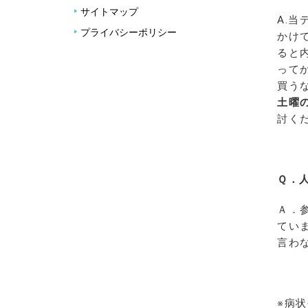
サイトマップ
A.
プライバシーポリシー
かけ
ると
って
買う
土曜
討く
Ｑ．
Ａ．
てい
言わ
※病