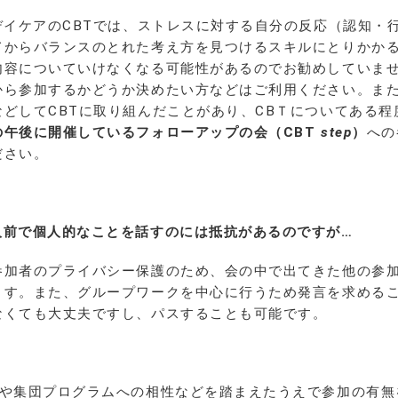
当デイケアのCBTでは、ストレスに対する自分の反応（認知
てからバランスのとれた考え方を見つけるスキルにとりかか
内容についていけなくなる可能性があるのでお勧めしていま
から参加するかどうか決めたい方などはご利用ください。また
などしてCBTに取り組んだことがあり、CBＴについてある
の午後に開催しているフォローアップの会（CBT
step
）
への
ださい。
人前で個人的なことを話すのには抵抗があるのですが…
参加者のプライバシー保護のため、会の中で出てきた他の参
ます。また、グループワークを中心に行うため発言を求める
なくても大丈夫ですし、パスすることも可能です。
状や集団プログラムへの相性などを踏まえたうえで参加の有無