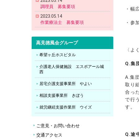
2023.05.14
調理員 募集要項
・幅
2023.05.14
作業療法士 募集要項
・参
高見徳風会グループ
〈よ
希望ヶ丘ホスピタル
Q.
集
介護老人保健施設 エスポアール城
西
A.
居宅介護支援事業所 やよい
取り
合っ
相談支援事業所 きぼう
で行
す。
就労継続支援作業所 ウイズ
ご意見・お問い合わせ
Q.
途
交通アクセス