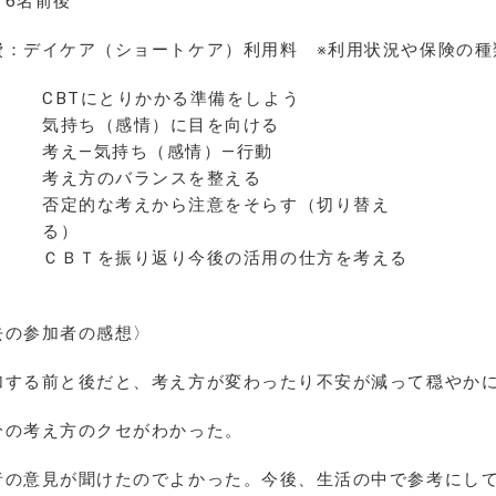
：6名前後
費：デイケア（ショートケア）利用料 ※利用状況や保険の種
CBTにとりかかる準備をしよう
気持ち（感情）に目を向ける
考え―気持ち（感情）―行動
考え方のバランスを整える
否定的な考えから注意をそらす（切り替え
る）
ＣＢＴを振り返り今後の活用の仕方を考える
去の参加者の感想〉
加する前と後だと、考え方が変わったり不安が減って穏やか
分の考え方のクセがわかった。
者の意見が聞けたのでよかった。今後、生活の中で参考にし