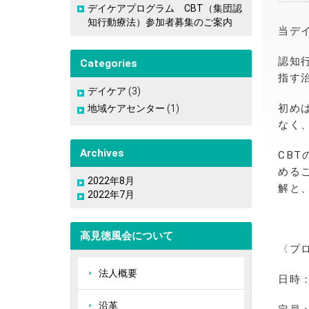
デイケアプログラム CBT（集団認
知行動療法）参加者募集のご案内
当デ
認知
Categories
指す
デイケア
(3)
初め
地域ケアセンター
(1)
なく
Archives
CB
める
2022年8月
解と
2022年7月
高見徳風会について
〈プ
法人概要
日時：
沿革