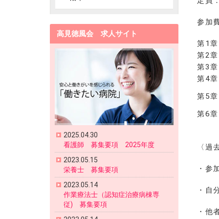
定員
参加
高見徳風会 求人サイト
第1章
第2章
第3章
第4章
第5章
第6章
2025.04.30
看護師 募集要項 2025年度
〈過
2023.05.15
・参
栄養士 募集要項
2023.05.14
・自
作業療法士（認知症治療病棟専
従) 募集要項
・他