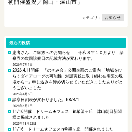
初開催盛況／岡山・津山市」
カテゴリ：
お知らせ
最近の投稿
患者さん、ご家族へのお知らせ 令和８年１０月より 診
察券の次回診察日の記載方法が変わります。
2026年7月1日
2026.4.11開催 「のぞみ会」公開企画のご案内 「地域をひ
らくダイアローグの可能性―対話実践に取り組む在宅医の現
場から―」申し込みを締め切らせていただきましたありがと
うございました
2026年4月6日
診察日割表が変わりました。R8/4/1
2026年4月1日
11/16開催 ドリーム★フェス in希望ヶ丘 津山朝日新聞
様に掲載されました
2025年11月22日
11/16 ドリーム★フェスin希望ヶ丘 開催されました