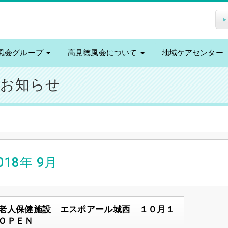
風会グループ
高見徳風会について
地域ケアセンター
のお知らせ
018年
9月
老人保健施設 エスポアール城西 １０月１
ＯＰＥＮ